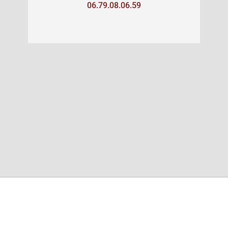
06.79.08.06.59
E-MAIL
martineau.jeanloup@gmail.com