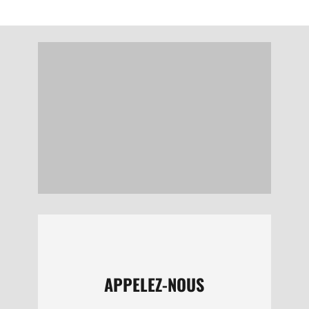
ENVOYER
VENEZ
Boulevard du Bordage
Le Longeron
49710 SÈVREMOINE
APPELEZ-NOUS